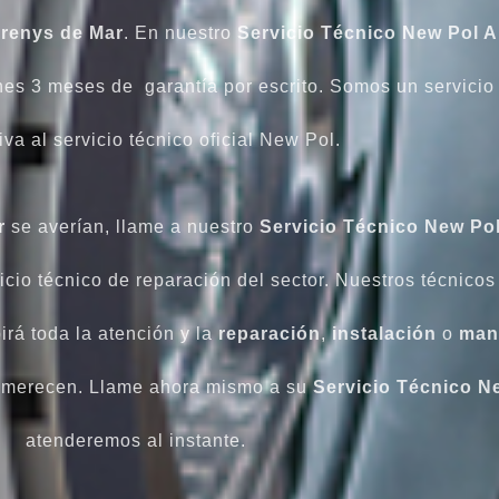
Arenys de Mar
. En nuestro
Servicio Técnico New Pol 
es 3 meses de garantía por escrito. Somos un servicio 
iva al servicio técnico oficial New Pol.
r
se averían, llame a nuestro
Servicio Técnico New Po
vicio técnico de reparación del sector. Nuestros técnico
irá toda la atención y la
reparación
,
instalación
o
man
merecen. Llame ahora mismo a su
Servicio Técnico N
atenderemos al instante.