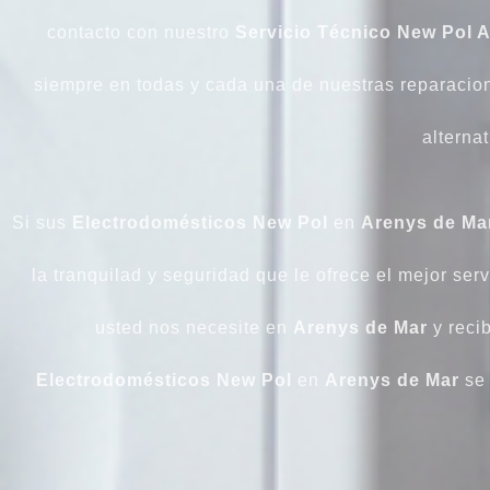
contacto con nuestro
Servicio Técnico New Pol 
siempre en todas y cada una de nuestras reparacion
alternat
Si sus
Electrodomésticos
New Pol
en
Arenys de Ma
la tranquilad y seguridad que le ofrece el mejor ser
usted nos necesite en
Arenys de Mar
y recib
Electrodomésticos
New Pol
en
Arenys de Mar
se 