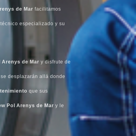
Arenys de Mar
facilitamos
técnico especializado y su
l Arenys de Mar
y disfrute de
s se desplazarán allá donde
tenimiento
que sus
ew Pol Arenys de Mar
y le