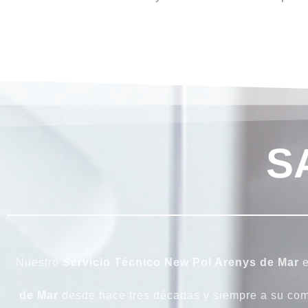
S
Nuestro
Servicio Técnico New Pol Arenys de Mar
e
de Mar
desde hace tres décadas y siempre a su com