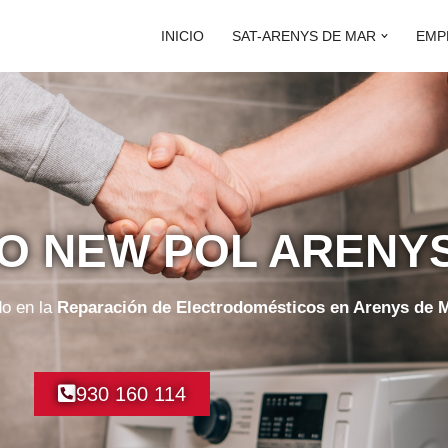
INICIO
SAT-ARENYS DE MAR
EMP
CO NEW POL ARENY
do en la
Reparación de Electrodomésticos en Arenys de 
930 160 114