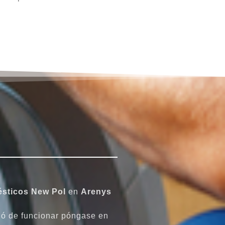
ésticos
New Pol
en
Arenys
ó de funcionar póngase en