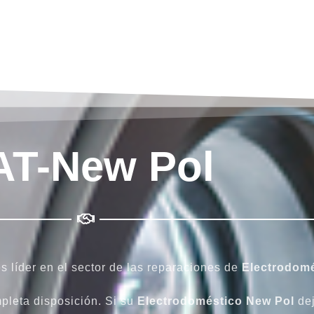
AT-New Pol
s líder en el sector de las reparaciones de
Electrodom
pleta disposición. Si su
Electrodoméstico
New Pol
dej