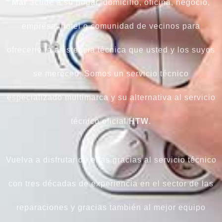
Mar
acude a su hogar, domicilio, oficina, negocio,
empresa, hotel o comunidad de vecinos para
ofrecerle la asistencia técnica que usted y los suyos
se merecen. Somos un servicio técnico
especializado multimarca y su alternativa al servicio
técnico oficial
HTW
.
Vuelva a disfrutar de ellas gracias al servicio técnico
con tres décadas de experiencia en el sector de las
reparaciones y gracias también al mejor equipo