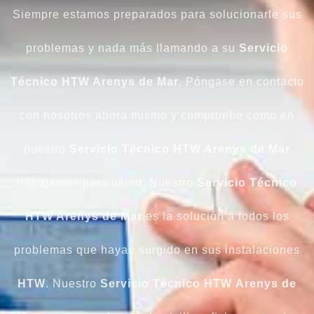
Siempre estamos preparados para solucionarle sus
problemas y nada más llamando a su
Servicio
Técnico HTW Arenys de Mar
. Póngase en contacto
con nosotros ahora mismo y compruebe como en
nuestro
Servicio Técnico HTW Arenys de Mar
trabajamos para usted. Nuestro
Servicio Técnico
HTW Arenys de Mar
es la solución a todos los
problemas que hayan surgido en sus instalaciones
HTW
. Nuestro
Servicio Técnico HTW
Arenys de