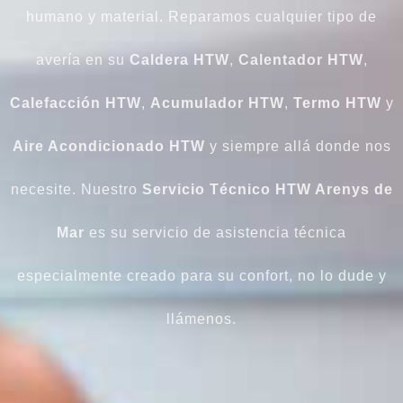
humano y material. Reparamos cualquier tipo de
avería en su
Caldera
HTW
,
Calentador
HTW
,
Calefacción
HTW
,
Acumulador
HTW
,
Termo
HTW
y
Aire Acondicionado
HTW
y siempre allá donde nos
necesite. Nuestro
Servicio Técnico HTW Arenys de
Mar
es su servicio de asistencia técnica
especialmente creado para su confort, no lo dude y
llámenos.