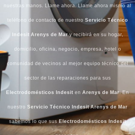
nuestras manos. Llame ahora. Llame ahora mismo al
teléfono de contacto de nuestro
Servicio Técnico
Indesit Arenys de Mar
y recibirá en su hogar,
domicilio, oficina, negocio, empresa, hotel o
comunidad de vecinos al mejor equipo técnico del
sector de las reparaciones para sus
Electrodomésticos
Indesit
en
Arenys de Mar
. En
nuestro
Servicio Técnico Indesit Arenys de Mar
sabemos lo que sus
Electrodomésticos
Indesit