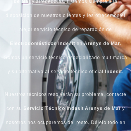
de Mar
y alrededores. Estamos siempre a la
disposición de nuestros clientes y les ofrecemos el
mejor servicio técnico de reparación de
Electrodomésticos
Indesit
en
Arenys de Mar
.
Somos un servicio técnico especializado multimarca
y su alternativa al servicio técnico oficial
Indesit
.
Nuestros técnicos resolverán su problema, contacte
con su
Servicio Técnico Indesit Arenys de Mar
y
nosotros nos ocuparemos del resto. Déjelo todo en