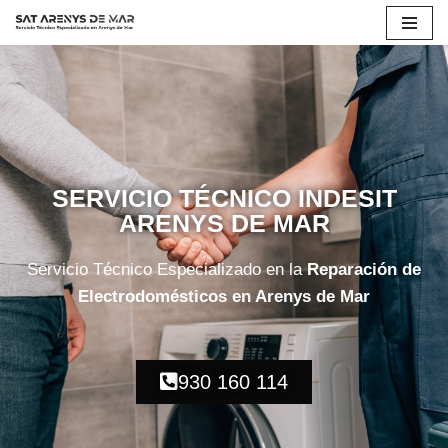
Saltar
al
contenido
SERVICIO TÉCNICO INDESIT
ARENYS DE MAR
Servicio Técnico Especializado en la
Reparación de
Electrodomésticos en Arenys de Mar
930 160 114