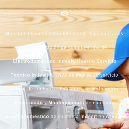
Nuestros técnicos están totalmente especializados
en la reparación de cualquier tipo de
Electrodoméstico Indesit
. Nuestro
Servicio
Técnico Indesit Arenys de Mar
es su servicio
técnico de confianza dedicado a la
Instalación
,
Reparación
y
Mantenimiento
de cualquier
Electrodoméstico
de su marca
Indesit
en
Arenys