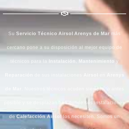
Su
Servicio Técnico Airsol Arenys de Mar
más
cercano pone a su disposición al mejor equipo de
técnicos para la
Instalación
,
Mantenimiento
y
Reparación
de sus instalaciones
Airsol
en
Arenys
de Mar
. Nuestros técnicos acuden siempre lo antes
posible y se desplazan allá donde sus instalaciones
de
Calefacción
Airsol
los necesiten. Somos un