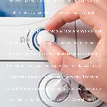
servicio técnico especializado multimarca y su
alternativa al servicio técnico oficial
Airsol
.
Somos su
Servicio Técnico Airsol Arenys de Mar
,
su servicio técnico de reparaciones de referencia en
Arenys de Mar
para sus
instalaciones Airsol
.
Nuestros técnicos son expertos en toda clase de
Calderas Airsol
. En nuestro
Servicio Técnico
Airsol Arenys de Mar
siempre usamos piezas de
recambio originales de su marca
Airsol
para la