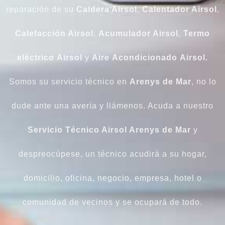
reparación de su
Caldera Airsol
,
Calentador Airsol
,
Calefacción Airsol
,
Acumulador Airsol
,
Termo
eléctrico
Airsol
y
Aire
Acondicionado
Airsol.
Somos su servicio técnico en
Arenys de Mar
, no lo
dude ante una avería y llámenos. Acuda a nuestro
Servicio Técnico Airsol Arenys de Mar
y
despreocúpese, un técnico acudirá a su hogar,
domicilio, oficina, negocio, empresa, hotel o
comunidad de vecinos y se ocupará de todo.