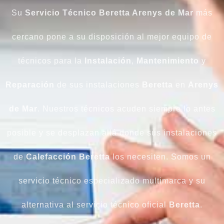
Su
Servicio Técnico Beretta Arenys de Mar
más
cercano pone a su disposición al mejor equipo de
técnicos para la
Instalación
,
Mantenimiento
y
Reparación
de sus instalaciones
Beretta
en
Arenys
de Mar
. Nuestros técnicos acuden siempre lo antes
posible y se desplazan allá donde sus instalaciones
de
Calefacción
Beretta
los necesiten. Somos un
servicio técnico especializado multimarca y su
alternativa al servicio técnico oficial
Beretta
.