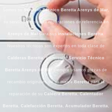
Somos su
Servicio Técnico Beretta Arenys de Mar
,
su servicio técnico de reparaciones de referencia en
Arenys de Mar
para sus
instalaciones Beretta
.
Nuestros técnicos son expertos en toda clase de
Calderas Beretta
. En nuestro
Servicio Técnico
Beretta Arenys de Mar
siempre usamos piezas de
recambio originales de su marca
Beretta
para la
reparación de su
Caldera Beretta
,
Calentador
Beretta
,
Calefacción Beretta
,
Acumulador Beretta
,