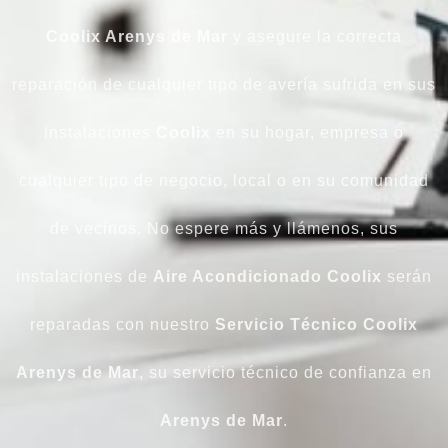
Coolix Arenys de Mar
y asegure la correcta
reparación de cualquier tipo de avería sufrida en sus
instalaciones
Coolix
en su hogar, empresa o
cualquier tipo de negocio, local o en su comunidad
de vecinos. No espere más y llámenos, sus
instalaciones de
Aire Acondicionado Coolix
serán
reparadas con nuestro
Servicio Técnico Coolix
Arenys de Mar
, su servicio técnico de confianza en
Arenys de Mar
.