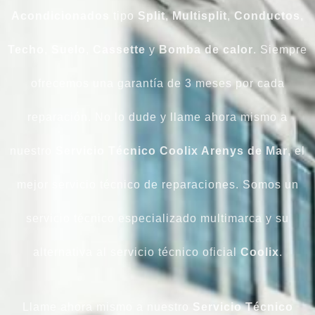
Acondicionados
tipo
Split
,
Multisplit
,
Conductos
,
Techo
,
Suelo
,
Cassette
y
Bomba de calor
. Siempre
ofrecemos una garantía de 3 meses por cada
reparación. No lo dude y llame ahora mismo a
nuestro
Servicio Técnico Coolix Arenys de Mar
, el
mejor servicio técnico de reparaciones. Somos un
servicio técnico especializado multimarca y su
alternativa al servicio técnico oficial
Coolix
.
Llame ahora mismo a nuestro
Servicio Técnico