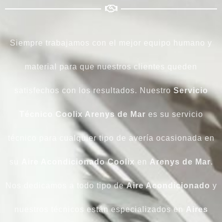
Siempre trabajamos con el mejor equipo humano y
material para que nuestros clientes queden
satisfechos con los resultados. Nuestro
Servicio
Técnico Coolix Arenys de Mar
es su servicio
técnico para cualquier tipo de avería ocasionada en
su
Aire Acondicionado
Coolix
en
Arenys de Mar
.
Nos dedicamos a todo tipo de
Aire Acondicionado
y
nuestros técnicos están especializados en
Aires